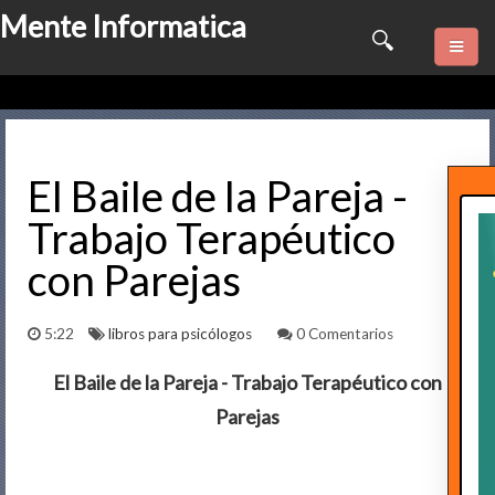
Mente Informatica
Quienes somos
Psicologia
El Baile de la Pareja -
Trabajo Terapéutico
Consulta Online
con Parejas
Software
5:22
libros para psicólogos
0 Comentarios
Marketing
El Baile de la Pareja - Trabajo Terapéutico con
Series
Parejas
Contactame