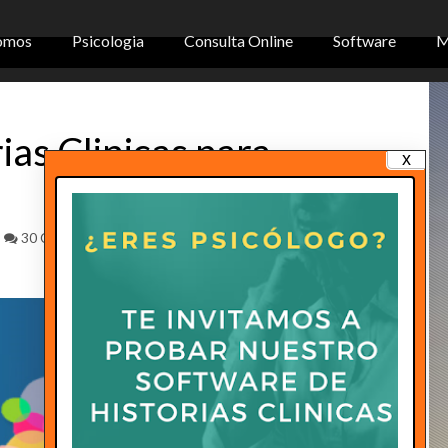
omos
Psicologia
Consulta Online
Software
M
ias Clinicas para
x
30 Comentarios