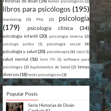
Historias de divan
(14)
humor psicológicos
(2)
libros para psicólogos
(195)
psicología
marketing
(5)
PNL
(2)
(179)
psicología clínica
(34)
psicologia infantil
(20)
psicología inversa
(2)
psicologia social
(4)
psicología juridica
(1)
psicología y salud
(20)
psicoterapia
(6)
salud
(1)
salud mental
(16)
software para
Serie PSI
(1)
temas
psicólogos
(2)
Suplementos de Salud
(2)
diversos
(18)
tests psicológicos
(3)
Popular Posts
Serie Historias de Diván
Capitulo #1