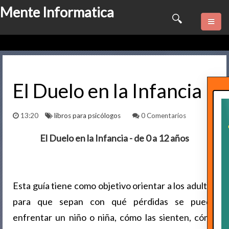
Mente Informatica
Quienes somos
Psicologia
El Duelo en la Infancia
Consulta Online
13:20
libros para psicólogos
0 Comentarios
Software
El Duelo en la Infancia - de 0 a 12 años
Marketing
Series
Esta guía tiene como objetivo orientar a los adultos
para que sepan con qué pérdidas se puede
Contactame
enfrentar un niño o niña, cómo las sienten, cómo