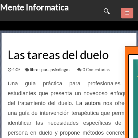
Mente Informatica
Quienes somos
Psicologia
Las tareas del duelo
Consulta Online
4:05
libros para psicólogos
0 Comentarios
Software
Una guía práctica para profesionales y
estudiantes que presenta un novedoso enfoque
Marketing
del tratamiento del duelo.
La autora
nos ofrece
Series
una guía de intervención terapéutica que permite
identificar las necesidades específicas de la
Contactame
persona en duelo y propone métodos concretos