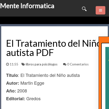
Mente Informatica
Quienes somos
Psicologia
El Tratamiento del Niño
autista PDF
Consulta Online
Software
11:55
libros para psicólogos
0 Comentarios
: El Tratamiento del Niño autista
Marketing
Titulo
Martin Egge
Autor:
Series
2008
Año:
Gredos
Editorial:
Contactame