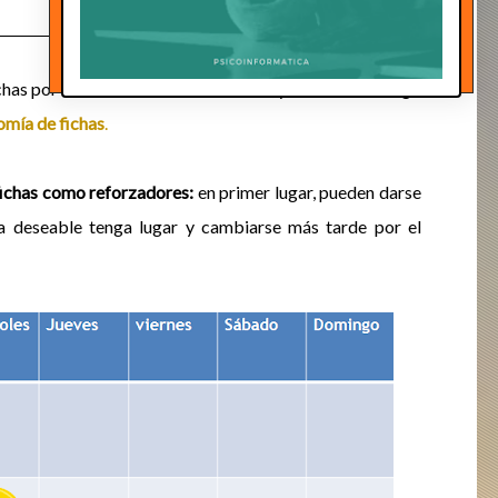
chas por emitir conductas deseables, y cambiarlas luego
mía de fichas
.
 fichas como reforzadores:
en primer
lugar, pueden darse
ta deseable tenga
lugar y cambiarse más tarde por el