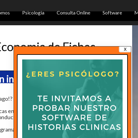
omos
Psicologia
Consulta Online
Software
M
Economia de Fichas
x
 interesarte
ago!?
cas en procesos de duelo
onductual
grama familiar