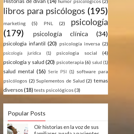
Historias de divan
(14)
humor psicológicos
(2)
libros para psicólogos
(195)
psicología
marketing
(5)
PNL
(2)
(179)
psicología clínica
(34)
psicologia infantil
(20)
psicología inversa
(2)
psicologia social
(4)
psicología juridica
(1)
psicología y salud
(20)
psicoterapia
(6)
salud
(1)
salud mental
(16)
software para
Serie PSI
(1)
temas
psicólogos
(2)
Suplementos de Salud
(2)
diversos
(18)
tests psicológicos
(3)
Popular Posts
Oír historias en la voz de sus
familiares ayuda a pacientes