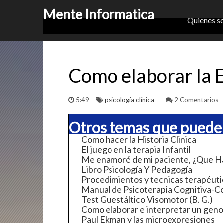
Mente Informatica
Quienes s
Como elaborar la 
5:49
psicología clínica
2 Comentarios
Otros temas que pueden
Como hacer la Historia Clinica
El juego en la terapia Infantil
Me enamoré de mi paciente, ¿Que H
Libro Psicología Y Pedagogía
Procedimientos y tecnicas terapéuti
Manual de Psicoterapia Cognitiva-C
Test Guestáltico Visomotor (B. G.)
Como elaborar e interpretar un geno
Paul Ekman y las microexpresiones