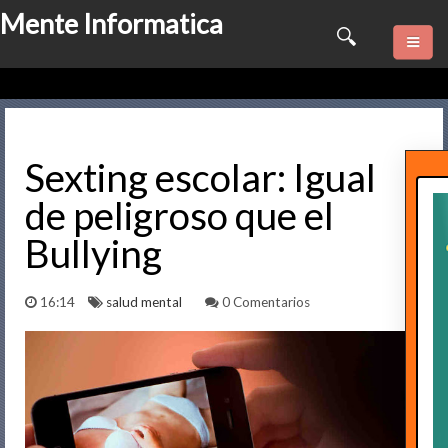
Mente Informatica
Quienes somos
Psicologia
Sexting escolar: Igual
de peligroso que el
Consulta Online
Bullying
Software
16:14
salud mental
0 Comentarios
Marketing
Series
Contactame