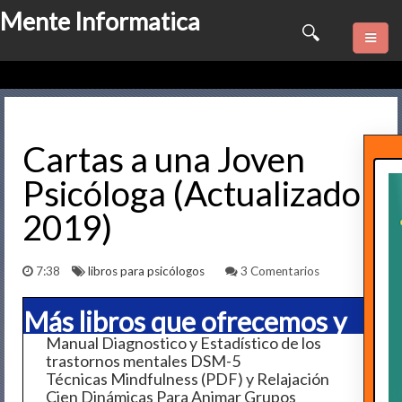
Mente Informatica
Quienes somos
Psicologia
Cartas a una Joven
Psicóloga (Actualizado
Consulta Online
2019)
Software
7:38
libros para psicólogos
3 Comentarios
Marketing
Más libros que ofrecemos y
Series
Manual Diagnostico y Estadístico de los
trastornos mentales DSM-5
otros Temas de Interés
Contactame
Técnicas Mindfulness (PDF) y Relajación
Cien Dinámicas Para Animar Grupos