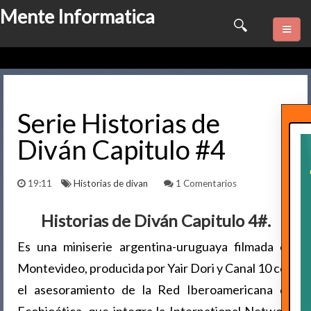
Mente Informatica
Quienes somos
Psicologia
Serie Historias de
Diván Capitulo #4
Consulta Online
Software
19:11
Historias de divan
1 Comentarios
Marketing
Historias de Diván Capitulo 4#
.
Es una miniserie argentina-uruguaya filmada en
Series
Montevideo, producida por Yair Dori y Canal 10 con
Contactame
el asesoramiento de la Red Iberoamericana de