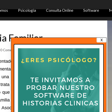
omos
Psicologia
Consulta Online
Software
M
a Familiar
x
0 Comentarios
entado un desarrollo espectacular en las dos
mentado de forma notable, quizá porque ahora
r una mezcla de las dos cosas. No es algo
 trata de un fenómeno epidémico cuando ha
o que los accidentes de carros, las agresiones
familia es el foco de violencia más destacado de
 Asociación Médica Americana, el 25% de las