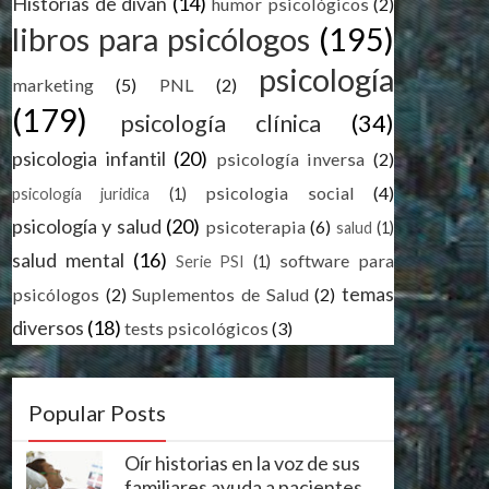
Historias de divan
(14)
humor psicológicos
(2)
libros para psicólogos
(195)
psicología
marketing
(5)
PNL
(2)
(179)
psicología clínica
(34)
psicologia infantil
(20)
psicología inversa
(2)
psicologia social
(4)
psicología juridica
(1)
psicología y salud
(20)
psicoterapia
(6)
salud
(1)
salud mental
(16)
software para
Serie PSI
(1)
temas
psicólogos
(2)
Suplementos de Salud
(2)
diversos
(18)
tests psicológicos
(3)
Popular Posts
Oír historias en la voz de sus
familiares ayuda a pacientes