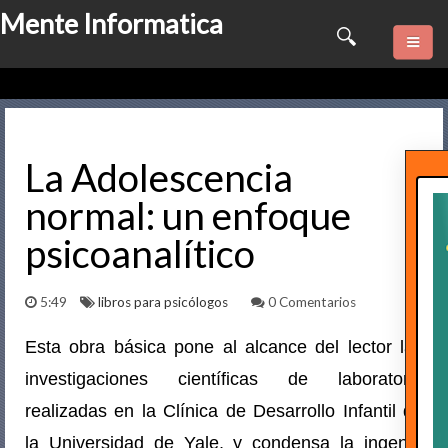
Mente Informatica
Quienes somos
Psicologia
La Adolescencia
normal: un enfoque
Consulta Online
psicoanalítico
Software
5:49
libros para psicólogos
0 Comentarios
Marketing
Esta obra básica pone al alcance del lector las
Series
investigaciones científicas de laboratorio
Contactame
realizadas en la Clínica de Desarrollo Infantil de
la Universidad de Yale, y condensa la ingente