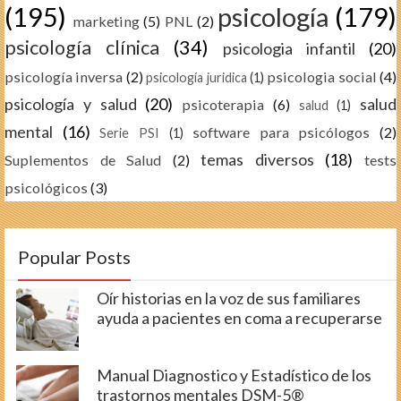
(195)
psicología
(179)
marketing
(5)
PNL
(2)
psicología clínica
(34)
psicologia infantil
(20)
psicología inversa
(2)
psicologia social
(4)
psicología juridica
(1)
psicología y salud
(20)
salud
psicoterapia
(6)
salud
(1)
mental
(16)
software para psicólogos
(2)
Serie PSI
(1)
temas diversos
(18)
Suplementos de Salud
(2)
tests
psicológicos
(3)
Popular Posts
Oír historias en la voz de sus familiares
ayuda a pacientes en coma a recuperarse
Manual Diagnostico y Estadístico de los
trastornos mentales DSM-5®