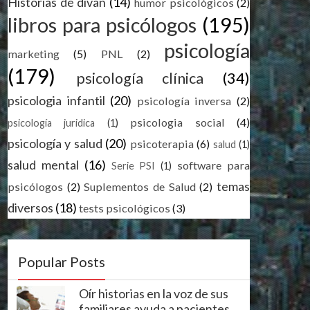
Historias de divan
(14)
humor psicológicos
(2)
libros para psicólogos
(195)
psicología
marketing
(5)
PNL
(2)
(179)
psicología clínica
(34)
psicologia infantil
(20)
psicología inversa
(2)
psicologia social
(4)
psicología juridica
(1)
psicología y salud
(20)
psicoterapia
(6)
salud
(1)
salud mental
(16)
software para
Serie PSI
(1)
temas
psicólogos
(2)
Suplementos de Salud
(2)
diversos
(18)
tests psicológicos
(3)
Popular Posts
Oír historias en la voz de sus
familiares ayuda a pacientes