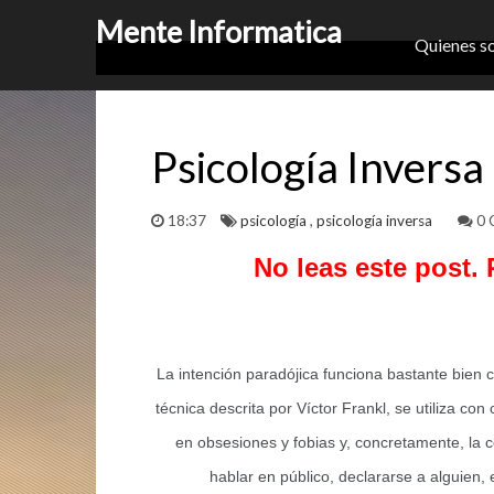
Mente Informatica
Quienes s
Psicología Inversa 
18:37
psicología
,
psicología inversa
0 
No leas este post. 
La intención paradójica funciona bastante bien 
técnica descrita por Víctor Frankl, se utiliza con
en obsesiones y fobias y, concretamente, la c
hablar en público, declararse a alguien, 