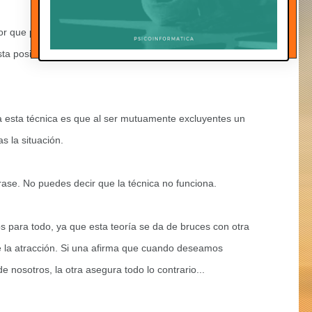
r que podría pasarme en esta situación?" para luego
a posición, llegando incluso a desear que suceda.
a esta técnica es que al ser mutuamente excluyentes un
s la situación.
frase. No puedes decir que la técnica no funciona.
 para todo, ya que esta teoría se da de bruces con otra
e la atracción. Si una afirma que cuando deseamos
 nosotros, la otra asegura todo lo contrario...