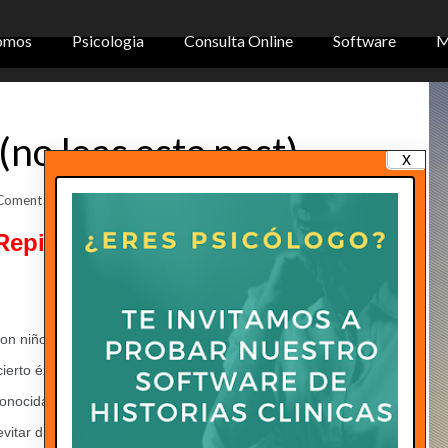
omos
Psicologia
Consulta Online
Software
M
(no leas este post)
x
Comentarios
Repito: No leas este post.
con niños/as y con algunos adultos también. De hecho, esta
 cierto éxito en terapia psicológica para combatir la ansiedad
onocida como ansiedad anticipatoria ante cualquier reto:
evitar disfunciones sexuales, conciliar el sueño, etc.