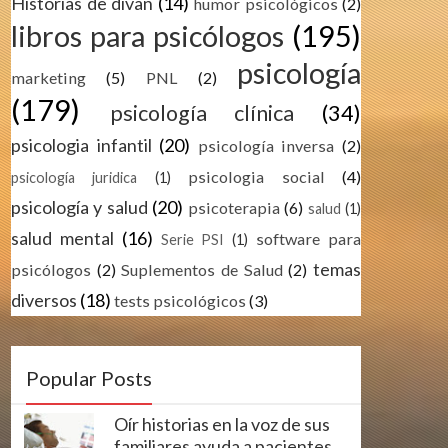
Historias de divan
(14)
humor psicológicos
(2)
libros para psicólogos
(195)
psicología
marketing
(5)
PNL
(2)
(179)
psicología clínica
(34)
psicologia infantil
(20)
psicología inversa
(2)
psicologia social
(4)
psicología juridica
(1)
psicología y salud
(20)
psicoterapia
(6)
salud
(1)
salud mental
(16)
software para
Serie PSI
(1)
temas
psicólogos
(2)
Suplementos de Salud
(2)
diversos
(18)
tests psicológicos
(3)
Popular Posts
Oír historias en la voz de sus
familiares ayuda a pacientes