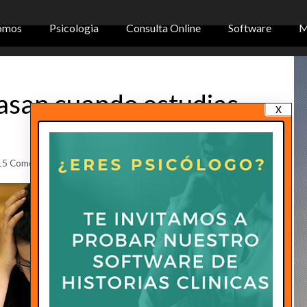
omos
Psicologia
Consulta Online
Software
M
pasan cuando estudias
x
5 Comentarios