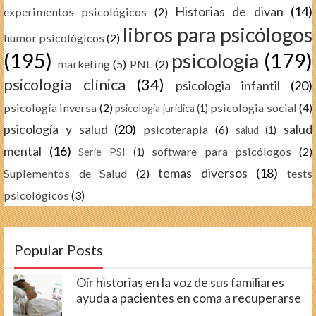
Historias de divan
(14)
experimentos psicológicos
(2)
libros para psicólogos
humor psicológicos
(2)
(195)
psicología
(179)
marketing
(5)
PNL
(2)
psicología clínica
(34)
psicologia infantil
(20)
psicología inversa
(2)
psicologia social
(4)
psicología juridica
(1)
psicología y salud
(20)
salud
psicoterapia
(6)
salud
(1)
mental
(16)
software para psicólogos
(2)
Serie PSI
(1)
temas diversos
(18)
Suplementos de Salud
(2)
tests
psicológicos
(3)
Popular Posts
Oír historias en la voz de sus familiares
ayuda a pacientes en coma a recuperarse