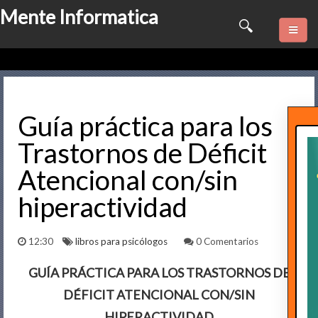
Mente Informatica
Quienes somos
Psicologia
Guía práctica para los
Trastornos de Déficit
Consulta Online
Atencional con/sin
Software
hiperactividad
Marketing
12:30
libros para psicólogos
0 Comentarios
Series
GUÍA PRÁCTICA PARA LOS TRASTORNOS DE
Contactame
DÉFICIT ATENCIONAL CON/SIN
HIPERACTIVIDAD