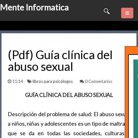
Mente Informatica
Quienes somos
Psicologia
(Pdf) Guía clínica del
abuso sexual
Consulta Online
Software
11:14
libros para psicólogos
0 Comentarios
Marketing
GUÍA CLÍNICA DEL ABUSO SEXUAL
Series
Descripción del problema de salud: El abuso sexual
a niños, niñas y adolescentes es un tipo de maltrato
Contactame
que se da en todas las sociedades, culturas y