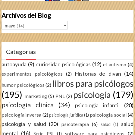
Archivos del Blog
Categorias
autoayuda
(9)
curiosidad psicológicas
(12)
el autismo
(4)
Historias de divan
(14)
experimentos psicológicos
(2)
libros para psicólogos
humor psicológicos
(2)
(195)
psicología
(179)
marketing
(5)
PNL
(2)
psicología clínica
(34)
psicologia infantil
(20)
psicología inversa
(2)
psicologia social
(4)
psicología juridica
(1)
psicología y salud
(20)
salud
psicoterapia
(6)
salud
(1)
mental
(16)
software para psicólogos
(2)
Serie PSI
(1)