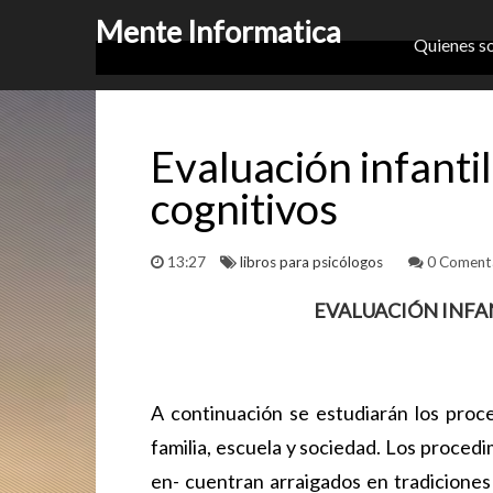
Mente Informatica
Quienes s
Evaluación infant
cognitivos
13:27
libros para psicólogos
0 Comenta
EVALUACIÓN INFANT
A continuación se estudiarán los proc
familia, escuela y sociedad. Los procedi
en- cuentran arraigados en tradiciones 