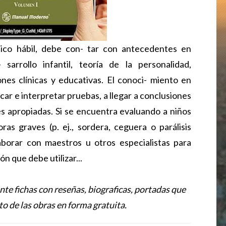
nico hábil, debe con- tar con antecedentes en
 sarrollo infantil, teoría de la personalidad,
ones clínicas y educativas. El conoci- miento en
car e interpretar pruebas, a llegar a conclusiones
s apropiadas. Si se encuentra evaluando a niños
as graves (p. ej., sordera, ceguera o parálisis
aborar con maestros u otros especialistas para
n que debe utilizar...
nte fichas con reseñas, biografic­as, portadas que
o de las obras en forma gratuita.