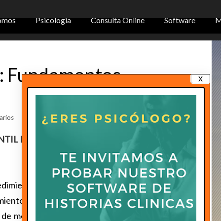
omos
Psicologia
Consulta Online
Software
M
il: Fundamentos
x
rios
IL Fundamentos cognitivos
edimientos de eva- luación que afectan a niños,
mientos de evaluación, incluidos en este texto, se
de medición psicológica, clínica y educativa con