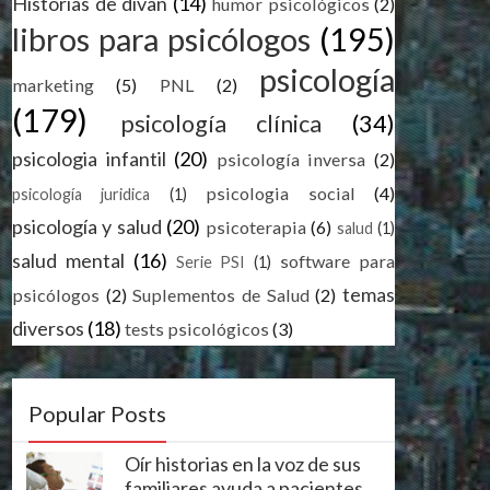
Historias de divan
(14)
humor psicológicos
(2)
libros para psicólogos
(195)
psicología
marketing
(5)
PNL
(2)
(179)
psicología clínica
(34)
psicologia infantil
(20)
psicología inversa
(2)
psicologia social
(4)
psicología juridica
(1)
psicología y salud
(20)
psicoterapia
(6)
salud
(1)
salud mental
(16)
software para
Serie PSI
(1)
temas
psicólogos
(2)
Suplementos de Salud
(2)
diversos
(18)
tests psicológicos
(3)
Popular Posts
Oír historias en la voz de sus
familiares ayuda a pacientes