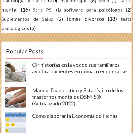
psicología y salud
(20)
salud
psicoterapia
(6)
salud
(1)
mental
(16)
software para psicólogos
(2)
Serie PSI
(1)
temas diversos
(18)
Suplementos de Salud
(2)
tests
psicológicos
(3)
Popular Posts
Oír historias en la voz de sus familiares
ayuda a pacientes en coma a recuperarse
Manual Diagnostico y Estadístico de los
trastornos mentales DSM-5®
(Actualizado 2022)
Como elaborar la Economia de Fichas