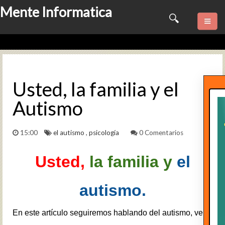
Mente Informatica
Quienes somos
Psicologia
Usted, la familia y el
Autismo
Consulta Online
Software
15:00
el autismo
,
psicología
0 Comentarios
Marketing
Usted,
la familia y
el
Series
autismo.
Contactame
En este artículo seguiremos hablando del autismo, ver