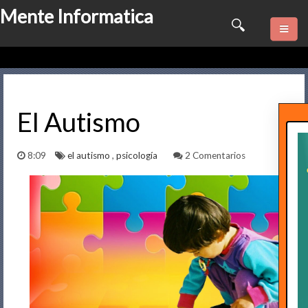
Mente Informatica
Quienes somos
Psicologia
El Autismo
Consulta Online
8:09
el autismo
,
psicología
2 Comentarios
Software
Marketing
Series
Contactame