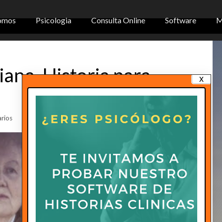
omos
Psicologia
Consulta Online
Software
M
ana, Historia para
x
rios