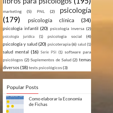
libros para psicólogos
(195)
psicología
marketing
(5)
PNL
(2)
(179)
psicología clínica
(34)
psicologia infantil
(20)
psicología inversa
(2)
psicologia social
(4)
psicología juridica
(1)
psicología y salud
(20)
psicoterapia
(6)
salud
(1)
salud mental
(16)
software para
Serie PSI
(1)
temas
psicólogos
(2)
Suplementos de Salud
(2)
diversos
(18)
tests psicológicos
(3)
Popular Posts
Como elaborar la Economia
de Fichas