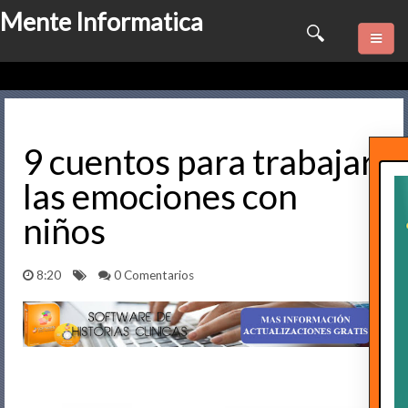
Mente Informatica
Quienes somos
Psicologia
9 cuentos para trabajar
las emociones con
Consulta Online
niños
Software
8:20
0 Comentarios
Marketing
Series
Contactame