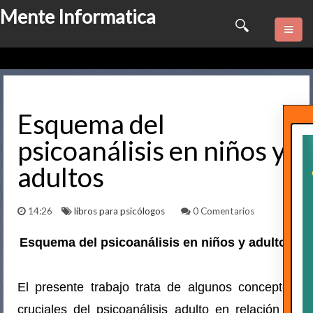
Mente Informatica
Quienes somos
Psicologia
Esquema del
psicoanálisis en niños y
Consulta Online
adultos
Software
14:26
libros para psicólogos
0 Comentarios
Marketing
Esquema del psicoanálisis en niños y adultos
Series
Contactame
El presente trabajo trata de algunos conceptos
cruciales del psicoanálisis adulto en relación al