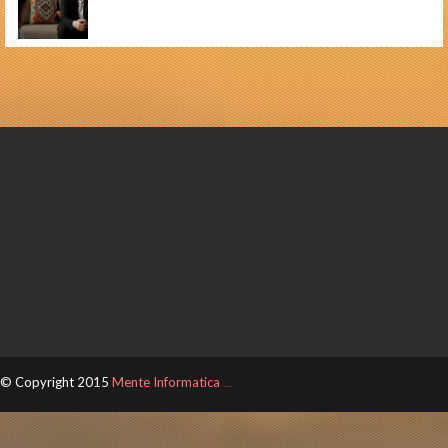
© Copyright 2015
Mente Informatica
ThemeXpose