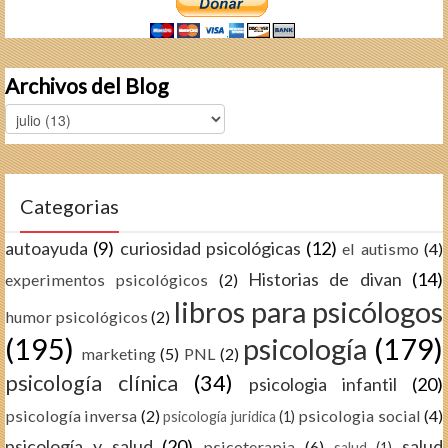
Archivos del Blog
Categorias
autoayuda
(9)
curiosidad psicológicas
(12)
el autismo
(4)
Historias de divan
(14)
experimentos psicológicos
(2)
libros para psicólogos
humor psicológicos
(2)
(195)
psicología
(179)
marketing
(5)
PNL
(2)
psicología clínica
(34)
psicologia infantil
(20)
psicología inversa
(2)
psicologia social
(4)
psicología juridica
(1)
psicología y salud
(20)
salud
psicoterapia
(6)
salud
(1)