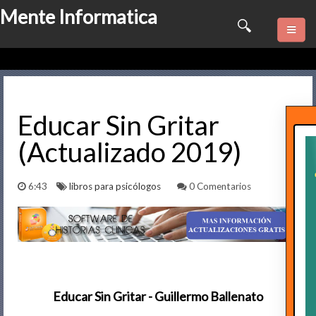
Mente Informatica
Quienes somos
Psicologia
Educar Sin Gritar
(Actualizado 2019)
Consulta Online
Software
6:43
libros para psicólogos
0 Comentarios
Marketing
Series
Contactame
Educar Sin Gritar - Guillermo Ballenato