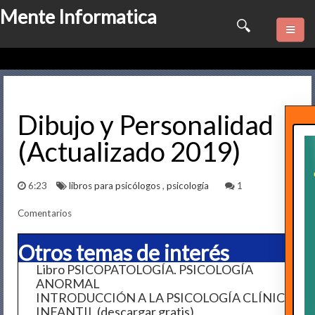
Mente Informatica
Quienes somos
Psicologia
Dibujo y Personalidad
(Actualizado 2019)
Consulta Online
Software
6:23
libros para psicólogos
,
psicología
1
Comentarios
Marketing
Otros temas de interés
Series
Libro PSICOPATOLOGÍA. PSICOLOGÍA
ANORMAL
Contactame
INTRODUCCIÓN A LA PSICOLOGÍA CLÍNICA
INFANTIL (descargar gratis)