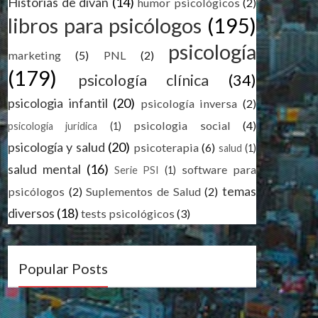
Historias de divan
(14)
humor psicológicos
(2)
libros para psicólogos
(195)
psicología
marketing
(5)
PNL
(2)
(179)
psicología clínica
(34)
psicologia infantil
(20)
psicología inversa
(2)
psicologia social
(4)
psicología juridica
(1)
psicología y salud
(20)
psicoterapia
(6)
salud
(1)
salud mental
(16)
software para
Serie PSI
(1)
temas
psicólogos
(2)
Suplementos de Salud
(2)
diversos
(18)
tests psicológicos
(3)
Popular Posts