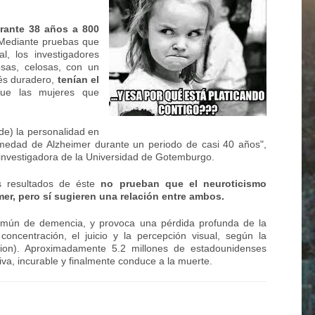
rante 38 años a 800
 Mediante pruebas que
l, los investigadores
sas, celosas, con un
és duradero,
tenían el
ue las mujeres que
de) la personalidad en
medad de Alzheimer durante un periodo de casi 40 años",
investigadora de la
Universidad de Gotemburgo
.
os resultados de éste
no prueban que el neuroticismo
mer, pero sí sugieren una relación entre ambos.
común de
demencia
, y provoca una pérdida profunda de la
oncentración, el juicio y la percepción visual, según la
ation). Aproximadamente 5.2 millones de estadounidenses
va, incurable y finalmente conduce a la muerte.