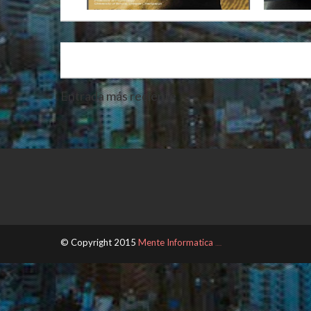
Entrada más reciente
© Copyright 2015
Mente Informatica
ThemeXpose