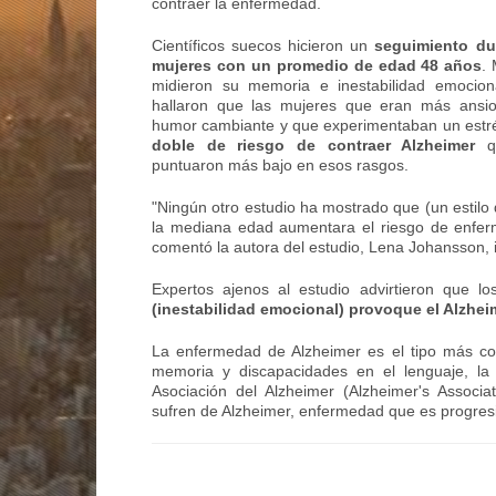
contraer la enfermedad.
Científicos suecos hicieron un
seguimiento du
mujeres con un promedio de edad 48 años
.
midieron su memoria e inestabilidad emociona
hallaron que las mujeres que eran más ansio
humor cambiante y que experimentaban un estr
doble de riesgo de contraer Alzheimer
q
puntuaron más bajo en esos rasgos.
"Ningún otro estudio ha mostrado que (un estilo 
la mediana edad aumentara el riesgo de enfer
comentó la autora del estudio, Lena Johansson, 
Expertos ajenos al estudio advirtieron que l
(inestabilidad emocional) provoque el Alzhei
La enfermedad de Alzheimer es el tipo más 
memoria y discapacidades en el lenguaje, la c
Asociación del Alzheimer (Alzheimer's Associ
sufren de Alzheimer, enfermedad que es progresi