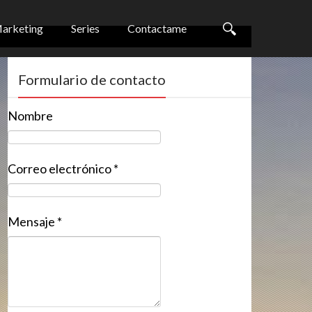
arketing
Series
Contactame
Formulario de contacto
Nombre
Correo electrónico
*
Mensaje
*