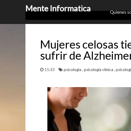
Mente Informatica
Quienes s
Mujeres celosas ti
sufrir de Alzheime
15:33
psicología
,
psicología clínica
,
psicolog