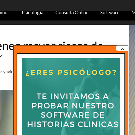
omos
Psicologia
Consulta Online
Software
M
enen mayor riesgo de
x
r
ía y salud
0 Comentarios