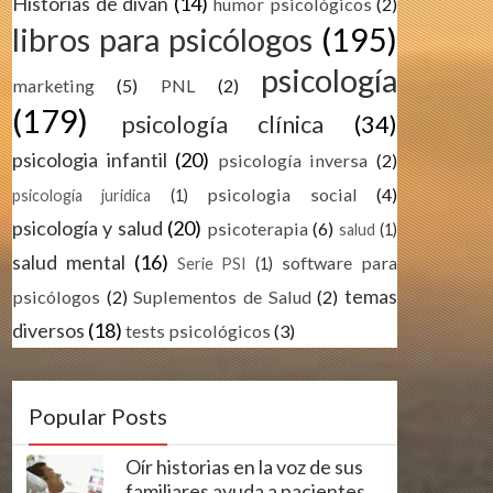
Historias de divan
(14)
humor psicológicos
(2)
libros para psicólogos
(195)
psicología
marketing
(5)
PNL
(2)
(179)
psicología clínica
(34)
psicologia infantil
(20)
psicología inversa
(2)
psicologia social
(4)
psicología juridica
(1)
psicología y salud
(20)
psicoterapia
(6)
salud
(1)
salud mental
(16)
software para
Serie PSI
(1)
temas
psicólogos
(2)
Suplementos de Salud
(2)
diversos
(18)
tests psicológicos
(3)
Popular Posts
Oír historias en la voz de sus
familiares ayuda a pacientes