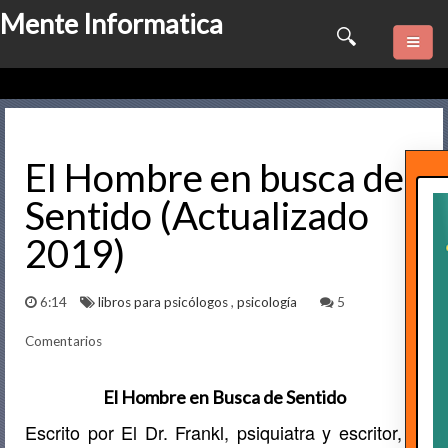
Mente Informatica
Quienes somos
Psicologia
El Hombre en busca de
Sentido (Actualizado
Consulta Online
2019)
Software
6:14
libros para psicólogos
,
psicología
5
Marketing
Comentarios
Series
El Hombre en Busca de Sentido
Contactame
Escrito por El Dr. Frankl, psiquiatra y escritor, el