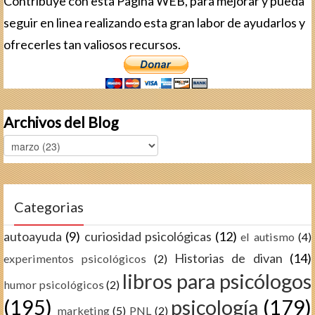
Contribuye con esta Pagina WEB, para mejorar y pueda
seguir en linea realizando esta gran labor de ayudarlos y
ofrecerles tan valiosos recursos.
Archivos del Blog
Categorias
autoayuda
(9)
curiosidad psicológicas
(12)
el autismo
(4)
Historias de divan
(14)
experimentos psicológicos
(2)
libros para psicólogos
humor psicológicos
(2)
(195)
psicología
(179)
marketing
(5)
PNL
(2)