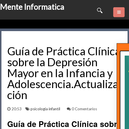
Mente Informatica
Quienes somos
Psicologia
Guía de Práctica Clínica
sobre la Depresión
Consulta Online
Mayor en la Infancia y
Software
Adolescencia.Actualiza
Marketing
ción
Series
20:53
psicologia infantil
0 Comentarios
Contactame
Guía de Práctica Clínica sobre