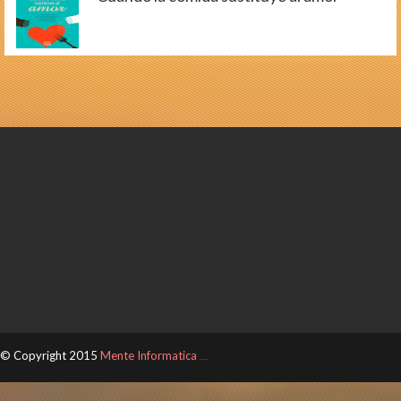
© Copyright 2015
Mente Informatica
ThemeXpose