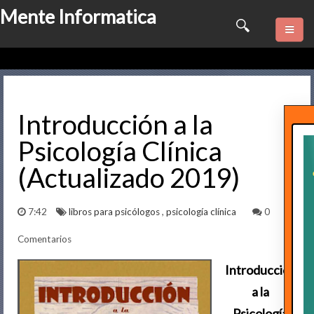
Mente Informatica
Quienes somos
Psicologia
Introducción a la
Psicología Clínica
Consulta Online
(Actualizado 2019)
Software
7:42
libros para psicólogos
,
psicología clínica
0
Marketing
Comentarios
Series
Introducción
Contactame
a la
Psicología