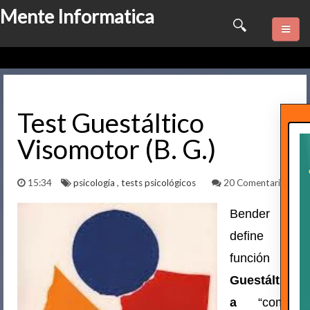
Mente Informatica
Quienes somos
Psicologia
Test Guestáltico
Visomotor (B. G.)
Consulta Online
Software
15:34
psicología
,
tests psicológicos
20 Comentarios
Marketing
Bender
define la
Series
función
Contactame
Guestáltic
a
“como